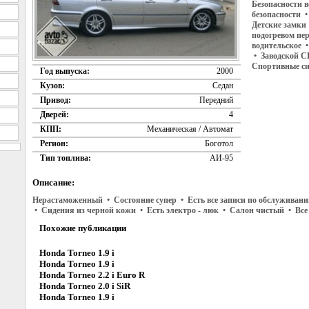
Безопасности 
безопасности •
Детские замки
подогревом пе
водительское 
• Заводской C
Спортивные си
Год выпуска:
2000
Кузов:
Седан
Привод:
Передний
Дверей:
4
КПП:
Механическая / Автомат
Регион:
Боготол
Тип топлива:
АИ-95
Описание:
Нерастаможенный • Состояние супер • Есть все записи по обслуживан
• Сидения из черной кожи • Есть электро - люк • Салон чистый • Вс
Похожие публикации
Honda Torneo 1.9 i
Honda Torneo 1.9 i
Honda Torneo 2.2 i Euro R
Honda Torneo 2.0 i SiR
Honda Torneo 1.9 i