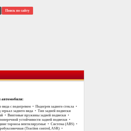
Поиск по сайту
 автомобиля:
о вида с подогревом • Подогрев заднего стекла •
зеркал заднего вида • Тип задней подвески
й • Винтовые пружины задней подвески •
поперечной устойчивости задней подвески •
дние тормоза вентилируемые • Система (ABS) •
обуксовочная (Traction control, ASR) •