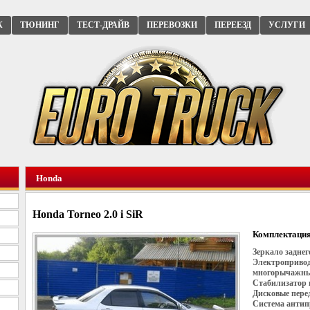
К
ТЮНИНГ
ТЕСТ-ДРАЙВ
ПЕРЕВОЗКИ
ПЕРЕЕЗД
УСЛУГИ
Honda
Honda Torneo 2.0 i SiR
Комплектация
Зеркало заднег
Электропривод 
многорычажны
Стабилизатор 
Дисковые пере
Система антипр