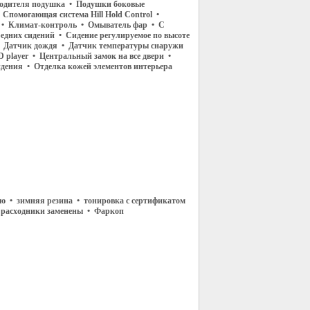
водителя подушка • Подушки боковые
 Спомогающая система Hill Hold Control •
 • Климат-контроль • Омыватель фар • С
редних сидений • Сидение регулируемое по высоте
• Датчик дождя • Датчик температуры снаружи
D player • Центральный замок на все двери •
дения • Отделка кожей элементов интерьера
ию • зимняя резина • тонировка с сертификатом
е расходники заменены • Фаркоп