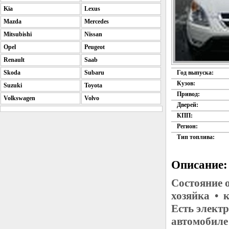
Kia
Lexus
Mazda
Mercedes
Mitsubishi
Nissan
Opel
Peugeot
Renault
Saab
Skoda
Subaru
Год выпуска:
Кузов:
Suzuki
Toyota
Привод:
Volkswagen
Volvo
Дверей:
КПП:
Регион:
Тип топлива:
Описание:
Состояние 
хозяйка • 
Есть элект
автомобиле