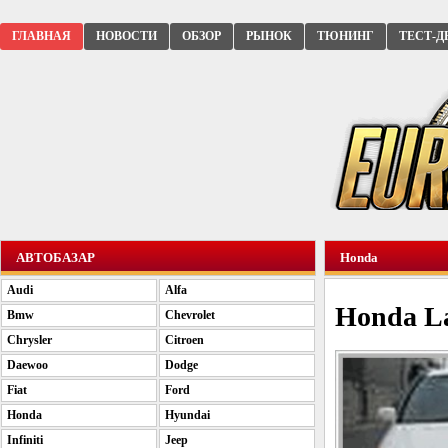
ГЛАВНАЯ
НОВОСТИ
ОБЗОР
РЫНОК
ТЮНИНГ
ТЕСТ-Д
АВТОБАЗАР
Honda
Audi
Alfa
Honda La
Bmw
Chevrolet
Chrysler
Citroen
Daewoo
Dodge
Fiat
Ford
Honda
Hyundai
Infiniti
Jeep