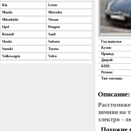
Kia
Lexus
Mazda
Mercedes
Mitsubishi
Nissan
Opel
Peugeot
Renault
Saab
Skoda
Subaru
Год выпуска:
Кузов:
Suzuki
Toyota
Привод:
Volkswagen
Volvo
Дверей:
КПП:
Регион:
Тип топлива:
Описание:
Расстоможе
зимняя на 
электро - 
Похожие 