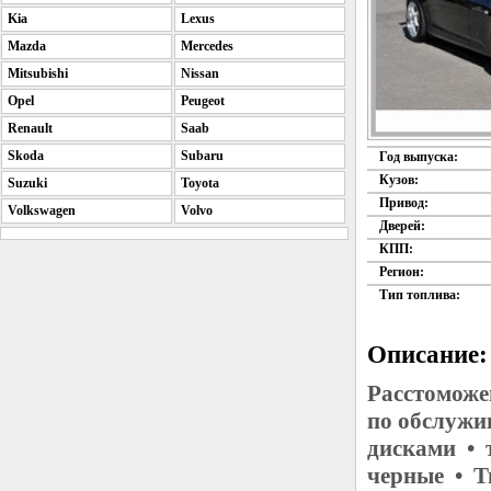
Kia
Lexus
Mazda
Mercedes
Mitsubishi
Nissan
Opel
Peugeot
Renault
Saab
Skoda
Subaru
Год выпуска:
Кузов:
Suzuki
Toyota
Привод:
Volkswagen
Volvo
Дверей:
КПП:
Регион:
Тип топлива:
Описание:
Расстоможе
по обслужи
дисками • 
черные • Т