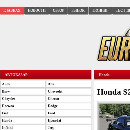
ГЛАВНАЯ
НОВОСТИ
ОБЗОР
РЫНОК
ТЮНИНГ
ТЕСТ-Д
АВТОБАЗАР
Honda
Audi
Alfa
Honda S2
Bmw
Chevrolet
Chrysler
Citroen
Daewoo
Dodge
Fiat
Ford
Honda
Hyundai
Infiniti
Jeep