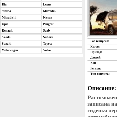
Kia
Lexus
Mazda
Mercedes
Mitsubishi
Nissan
Opel
Peugeot
Renault
Saab
Skoda
Subaru
Год выпуска:
Suzuki
Toyota
Кузов:
Volkswagen
Volvo
Привод:
Дверей:
КПП:
Регион:
Тип топлива:
Описание:
Растоможен
записана н
сиденья че