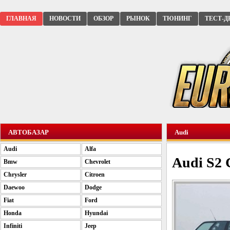
ГЛАВНАЯ
НОВОСТИ
ОБЗОР
РЫНОК
ТЮНИНГ
ТЕСТ-Д
АВТОБАЗАР
Audi
Audi
Alfa
Audi S2 
Bmw
Chevrolet
Chrysler
Citroen
Daewoo
Dodge
Fiat
Ford
Honda
Hyundai
Infiniti
Jeep