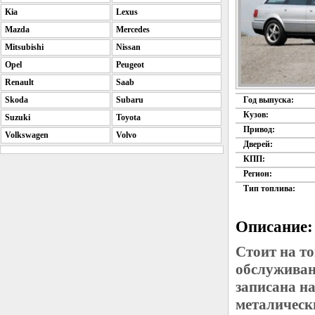
Kia
Lexus
Mazda
Mercedes
Mitsubishi
Nissan
Opel
Peugeot
Renault
Saab
Skoda
Subaru
Год выпуска:
Кузов:
Suzuki
Toyota
Привод:
Volkswagen
Volvo
Дверей:
КПП:
Регион:
Тип топлива:
Описание:
Стоит на то
обслуживан
записана н
металическ