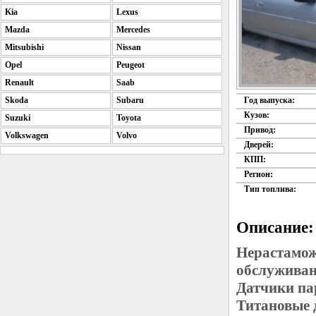
Kia
Lexus
Mazda
Mercedes
Mitsubishi
Nissan
Opel
Peugeot
Renault
Saab
Skoda
Subaru
Год выпуска:
Кузов:
Suzuki
Toyota
Привод:
Volkswagen
Volvo
Дверей:
КПП:
Регион:
Тип топлива:
Описание:
Нерастамож
обслуживан
Датчики па
Титановые 