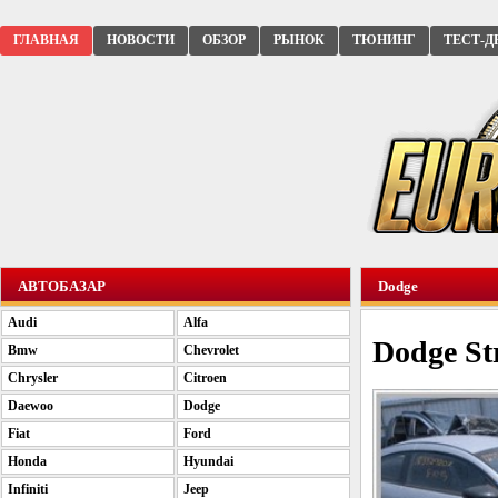
ГЛАВНАЯ
НОВОСТИ
ОБЗОР
РЫНОК
ТЮНИНГ
ТЕСТ-Д
АВТОБАЗАР
Dodge
Audi
Alfa
Dodge St
Bmw
Chevrolet
Chrysler
Citroen
Daewoo
Dodge
Fiat
Ford
Honda
Hyundai
Infiniti
Jeep