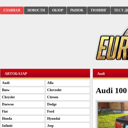
ГЛАВНАЯ
НОВОСТИ
ОБЗОР
РЫНОК
ТЮНИНГ
ТЕСТ-Д
АВТОБАЗАР
Audi
Audi
Alfa
Audi 100
Bmw
Chevrolet
Chrysler
Citroen
Daewoo
Dodge
Fiat
Ford
Honda
Hyundai
Infiniti
Jeep