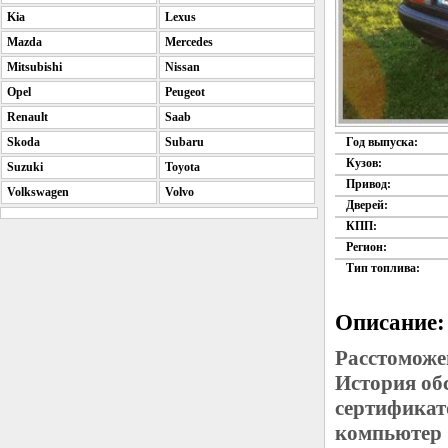
Kia
Lexus
Mazda
Mercedes
Mitsubishi
Nissan
Opel
Peugeot
Renault
Saab
Skoda
Subaru
Год выпуска:
Кузов:
Suzuki
Toyota
Привод:
Volkswagen
Volvo
Дверей:
КПП:
Регион:
Тип топлива:
Описание:
Расстоможе
История об
сертификат
компьютер 