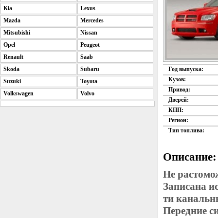
Kia
Lexus
Mazda
Mercedes
Mitsubishi
Nissan
Opel
Peugeot
Renault
Saab
Skoda
Subaru
Год выпуска:
Кузов:
Suzuki
Toyota
Привод:
Volkswagen
Volvo
Дверей:
КПП:
Регион:
Тип топлива:
Описание:
Не растомо
Записана и
ти канальн
Передние с