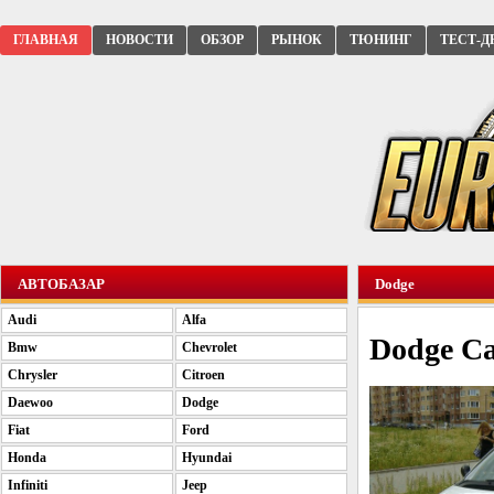
ГЛАВНАЯ
НОВОСТИ
ОБЗОР
РЫНОК
ТЮНИНГ
ТЕСТ-Д
АВТОБАЗАР
Dodge
Audi
Alfa
Dodge Ca
Bmw
Chevrolet
Chrysler
Citroen
Daewoo
Dodge
Fiat
Ford
Honda
Hyundai
Infiniti
Jeep