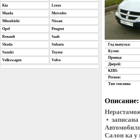
Kia
Lexus
Mazda
Mercedes
Mitsubishi
Nissan
Opel
Peugeot
Renault
Saab
Skoda
Subaru
Год выпуска:
Кузов:
Suzuki
Toyota
Привод:
Volkswagen
Volvo
Дверей:
КПП:
Регион:
Тип топлива:
Описание:
Нерастамож
• записана
Автомобиль
Салон ка у