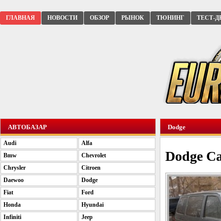
ГЛАВНАЯ
НОВОСТИ
ОБЗОР
РЫНОК
ТЮНИНГ
ТЕСТ-Д
АВТОБАЗАР
Dodge
Audi
Alfa
Dodge Ca
Bmw
Chevrolet
Chrysler
Citroen
Daewoo
Dodge
Fiat
Ford
Honda
Hyundai
Infiniti
Jeep