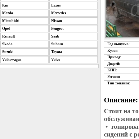
Kia
Lexus
Mazda
Mercedes
Mitsubishi
Nissan
Opel
Peugeot
Renault
Saab
Skoda
Subaru
Год выпуска:
Кузов:
Suzuki
Toyota
Привод:
Volkswagen
Volvo
Дверей:
КПП:
Регион:
Тип топлива:
Описание:
Стоит на т
обслуживан
• тонирова
сидений с 