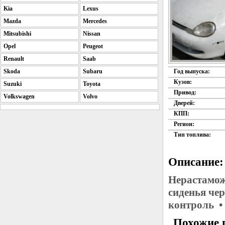
Kia
Lexus
Mazda
Mercedes
Mitsubishi
Nissan
Opel
Peugeot
Renault
Saab
Skoda
Subaru
Год выпуска:
Кузов:
Suzuki
Toyota
Привод:
Volkswagen
Volvo
Дверей:
КПП:
Регион:
Тип топлива:
Описание:
Нерастамож
сиденья че
контроль •
Похожие 