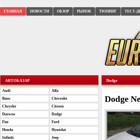
ГЛАВНАЯ
НОВОСТИ
ОБЗОР
РЫНОК
ТЮНИНГ
ТЕСТ-Д
АВТОБАЗАР
Dodge
Audi
Alfa
Dodge Ne
Bmw
Chevrolet
Chrysler
Citroen
Daewoo
Dodge
Fiat
Ford
Honda
Hyundai
Infiniti
Jeep