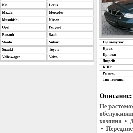
Kia
Lexus
Mazda
Mercedes
Mitsubishi
Nissan
Opel
Peugeot
Renault
Saab
Skoda
Subaru
Год выпуска:
Кузов:
Suzuki
Toyota
Привод:
Volkswagen
Volvo
Дверей:
КПП:
Регион:
Тип топлива:
Описание:
Не растомо
обслуживан
хозяина • 
• Передние