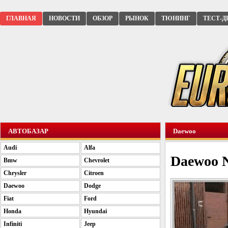
ГЛАВНАЯ
НОВОСТИ
ОБЗОР
РЫНОК
ТЮНИНГ
ТЕСТ-Д
АВТОБАЗАР
Daewoo
Audi
Alfa
Daewoo N
Bmw
Chevrolet
Chrysler
Citroen
Daewoo
Dodge
Fiat
Ford
Honda
Hyundai
Infiniti
Jeep