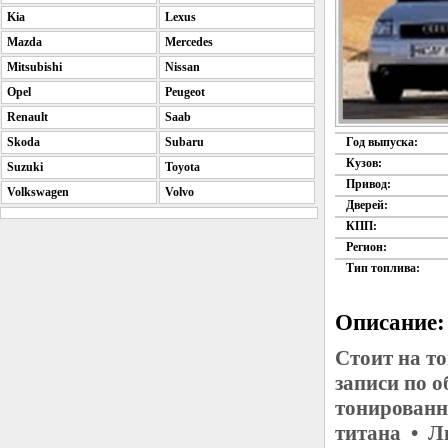
Kia
Lexus
Mazda
Mercedes
Mitsubishi
Nissan
Opel
Peugeot
Renault
Saab
Skoda
Subaru
Год выпуска:
Кузов:
Suzuki
Toyota
Привод:
Volkswagen
Volvo
Дверей:
КПП:
Регион:
Тип топлива:
Описание:
Стоит на т
записи по 
тонированн
титана • Л