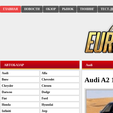
ГЛАВНАЯ
НОВОСТИ
ОБЗОР
РЫНОК
ТЮНИНГ
ТЕСТ-Д
АВТОБАЗАР
Audi
Audi
Alfa
Audi A2 
Bmw
Chevrolet
Chrysler
Citroen
Daewoo
Dodge
Fiat
Ford
Honda
Hyundai
Infiniti
Jeep