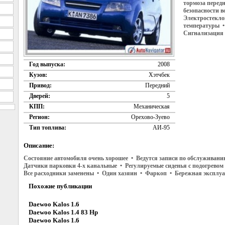
тормоза перед
безопасности 
Электростекло
температуры 
Сигнализация 
Год выпуска:
2008
Кузов:
Хэтчбек
Привод:
Передний
Дверей:
5
КПП:
Механическая
Регион:
Орехово-Зуево
Тип топлива:
АИ-95
Описание:
Состояние автомобиля очень хорошее • Ведутся записи по обслуживани
Датчики парковки 4-х канальные • Регулируемые сиденья с подогревом
Все расходники заменены • Один хазяин • Фаркоп • Бережная эксплу
Похожие публикации
Daewoo Kalos 1.6
Daewoo Kalos 1.4 83 Hp
Daewoo Kalos 1.6