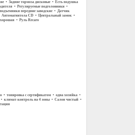
ние • Задние тормоза дисковые • Есть подушка
водителя • Регулируемые подголовники •
подъемники передние заводские • Датчик
• Автомагнитола CD • Центральный замок •
хорошая • Руль Recaro
ю • тонировка с сертификатом • одна хозяйка •
 • климат-контроль на 4 зоны • Салон чистый •
атация