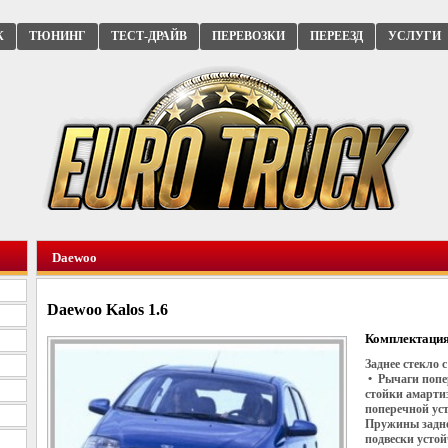
К
ТЮНИНГ
ТЕСТ-ДРАЙВ
ПЕРЕВОЗКИ
ПЕРЕЕЗД
УСЛУГИ
Daewoo
Daewoo Kalos 1.6
Комплектация
Заднее стекло 
• Рычаги попе
стойки амарти
поперечной ус
Пружины задне
подвески усто