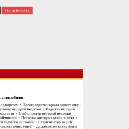
Поиск по сайту
 автомобиля:
с подогревом • Электропривод зеркал заднего вида
речные передней подвески • Подвеска передней
зационая • Стабилизатор передней подвески
тойчивости • Подвеска многорычажная задняя •
й подвески винтовые • Стабилизатор задней
йчивости поперечной • Дисковые вентилируемые