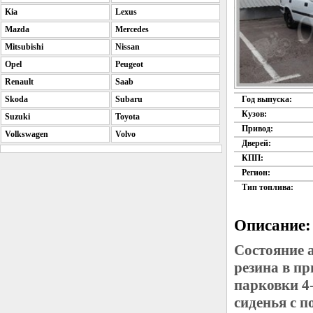
Kia
Lexus
Mazda
Mercedes
Mitsubishi
Nissan
Opel
Peugeot
Renault
Saab
Skoda
Subaru
Год выпуска:
Кузов:
Suzuki
Toyota
Привод:
Volkswagen
Volvo
Дверей:
КПП:
Регион:
Тип топлива:
Описание:
Состояние 
резина в п
парковки 4
сиденья с 