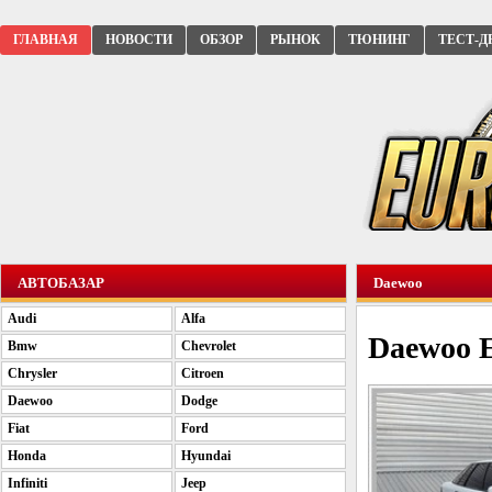
ГЛАВНАЯ
НОВОСТИ
ОБЗОР
РЫНОК
ТЮНИНГ
ТЕСТ-Д
АВТОБАЗАР
Daewoo
Audi
Alfa
Daewoo E
Bmw
Chevrolet
Chrysler
Citroen
Daewoo
Dodge
Fiat
Ford
Honda
Hyundai
Infiniti
Jeep