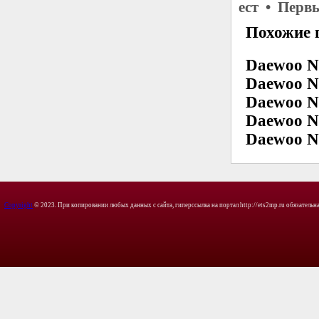
ест • Перв
Похожие 
Daewoo N
Daewoo N
Daewoo N
Daewoo N
Daewoo N
Copyright
© 2023. При копировании любых данных с сайта, гиперссылка на портал http://ets2mp.ru обязательна