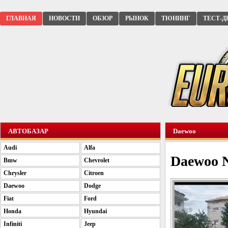
ГЛАВНАЯ
НОВОСТИ
ОБЗОР
РЫНОК
ТЮНИНГ
ТЕСТ-Д
АВТОБАЗАР
Daewoo
Audi
Alfa
Daewoo 
Bmw
Chevrolet
Chrysler
Citroen
Daewoo
Dodge
Fiat
Ford
Honda
Hyundai
Infiniti
Jeep