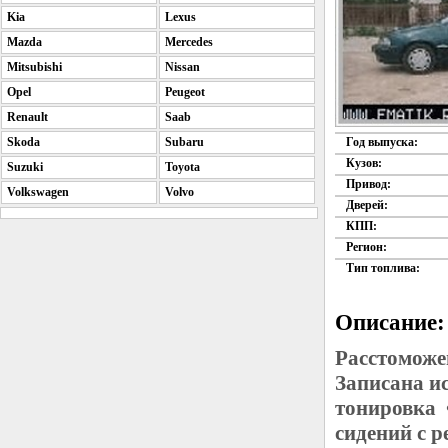
Kia
Lexus
Mazda
Mercedes
Mitsubishi
Nissan
Opel
Peugeot
Renault
Saab
Skoda
Subaru
Год выпуска:
Кузов:
Suzuki
Toyota
Привод:
Volkswagen
Volvo
Дверей:
КПП:
Регион:
Тип топлива:
Описание:
Расстоможе
Записана и
тонировка 
сидений с 