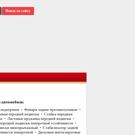
Поиск по сайту
 автомобиля:
 с подогревом • Фонари задние противотуманые •
чные передней подвески • Стойка передняя
я • Листовые пружины передней подвески •
передней подвески поперечной устойчивости •
двески многорычажный • Стабилизатор задней
йчивости поперечной • Дисковые вентилируемые