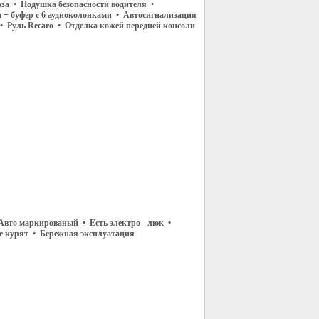
оза • Подушка безопасности водителя •
 + буфер с 6 аудиоколонками • Автосигнализация
 • Руль Recaro • Отделка кожей передней консоли
Авто маркированый • Есть электро - люк •
не курят • Бережная эксплуатация