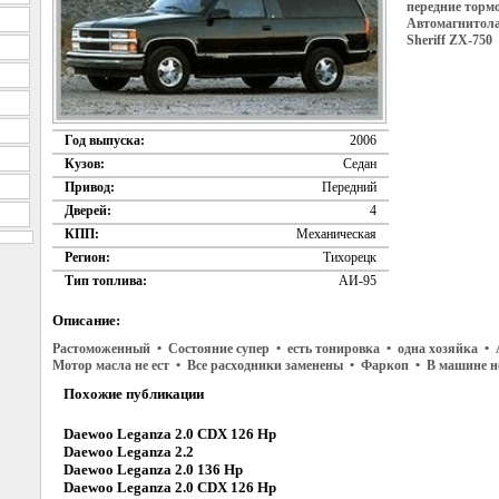
передние торм
Автомагнитола
Sheriff ZX-750
Год выпуска:
2006
Кузов:
Седан
Привод:
Передний
Дверей:
4
КПП:
Механическая
Регион:
Тихорецк
Тип топлива:
АИ-95
Описание:
Растоможенный • Состояние супер • есть тонировка • одна хозяйка • 
Мотор масла не ест • Все расходники заменены • Фаркоп • В машине 
Похожие публикации
Daewoo Leganza 2.0 CDX 126 Hp
Daewoo Leganza 2.2
Daewoo Leganza 2.0 136 Hp
Daewoo Leganza 2.0 CDX 126 Hp