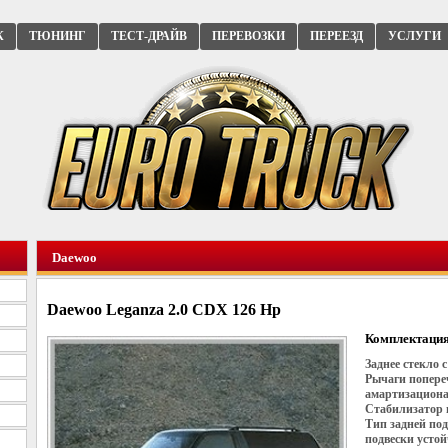
К
ТЮНИНГ
ТЕСТ-ДРАЙВ
ПЕРЕВОЗКИ
ПЕРЕЕЗД
УСЛУГИ
Daewoo
Daewoo Leganza 2.0 CDX 126 Hp
Комплектация
Заднее стекло
Рычаги попере
амартизациона
Стабилизатор 
Тип задней по
подвески усто