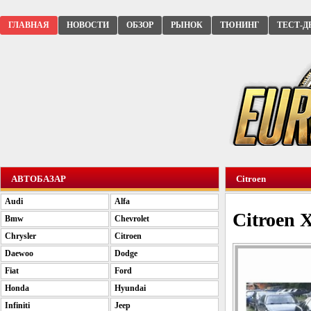
ГЛАВНАЯ
НОВОСТИ
ОБЗОР
РЫНОК
ТЮНИНГ
ТЕСТ-Д
АВТОБАЗАР
Citroen
Audi
Alfa
Citroen 
Bmw
Chevrolet
Chrysler
Citroen
Daewoo
Dodge
Fiat
Ford
Honda
Hyundai
Infiniti
Jeep