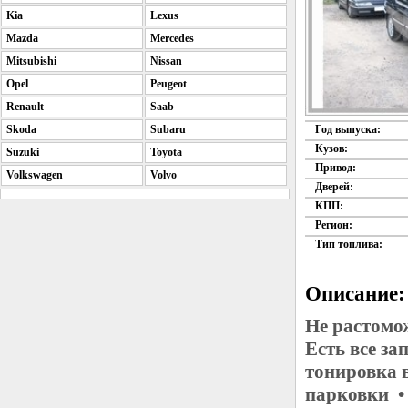
Kia
Lexus
Mazda
Mercedes
Mitsubishi
Nissan
Opel
Peugeot
Renault
Saab
Skoda
Subaru
Год выпуска:
Кузов:
Suzuki
Toyota
Привод:
Volkswagen
Volvo
Дверей:
КПП:
Регион:
Тип топлива:
Описание:
Не растомо
Есть все з
тонировка 
парковки •