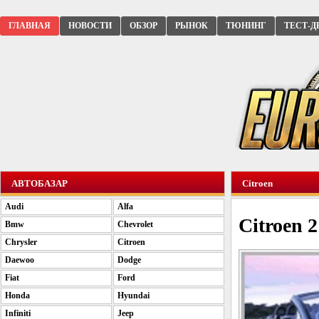
ГЛАВНАЯ
НОВОСТИ
ОБЗОР
РЫНОК
ТЮНИНГ
ТЕСТ-Д
АВТОБАЗАР
Citroen
Audi
Alfa
Citroen 
Bmw
Chevrolet
Chrysler
Citroen
Daewoo
Dodge
Fiat
Ford
Honda
Hyundai
Infiniti
Jeep