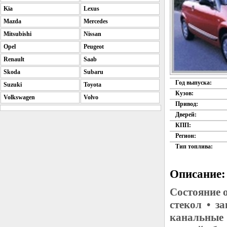
Kia
Lexus
Mazda
Mercedes
Mitsubishi
Nissan
Opel
Peugeot
Renault
Saab
Skoda
Subaru
Год выпуска:
Suzuki
Toyota
Кузов:
Volkswagen
Volvo
Привод:
Дверей:
КПП:
Регион:
Тип топлива:
Описание:
Состояние 
стекол • за
канальные 