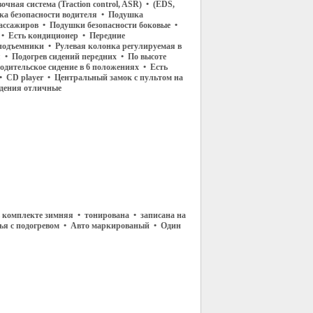
чная система (Traction control, ASR) • (EDS,
а безопасности водителя • Подушка
пассажиров • Подушки безопасности боковые •
 • Есть кондиционер • Передние
подъемники • Рулевая колонка регулируемая в
 • Подогрев сидений передних • По высоте
одительское сидение в 6 положениях • Есть
• CD player • Центральный замок с пультом на
идения отличные
в комплекте зимняя • тонирована • записана на
нья с подогревом • Авто маркированый • Один