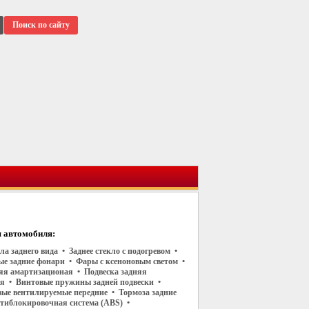
Поиск по сайту
 автомобиля:
ла заднего вида • Заднее стекло с подогревом •
е задние фонари • Фары с ксеноновым светом •
яя амартизационая • Подвеска задняя
 • Винтовые пружины задней подвески •
вые вентилируемые передние • Тормоза задние
тиблокировочная система (ABS) •