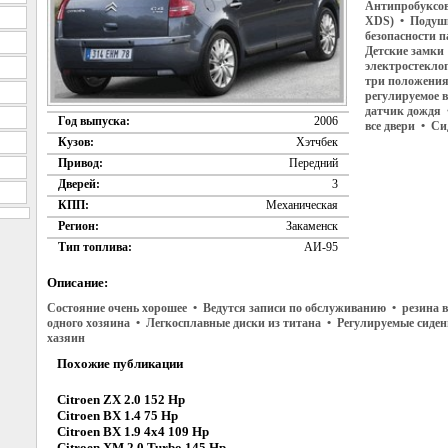
Антипробуксово
XDS) • Подушк
безопасности 
Детские замки
электростекло
три положения
регулируемое в
датчик дождя 
Год выпуска:
2006
все двери • С
Кузов:
Хэтчбек
Привод:
Передний
Дверей:
3
КПП:
Механическая
Регион:
Закаменск
Тип топлива:
АИ-95
Описание:
Состояние очень хорошее • Ведутся записи по обслуживанию • резина 
одного хозяина • Легкосплавные диски из титана • Регулируемые сиде
хазяин
Похожие публикации
Citroen ZX 2.0 152 Hp
Citroen BX 1.4 75 Hp
Citroen BX 1.9 4x4 109 Hp
Citroen XM 2.0 Turbo 145 Hp