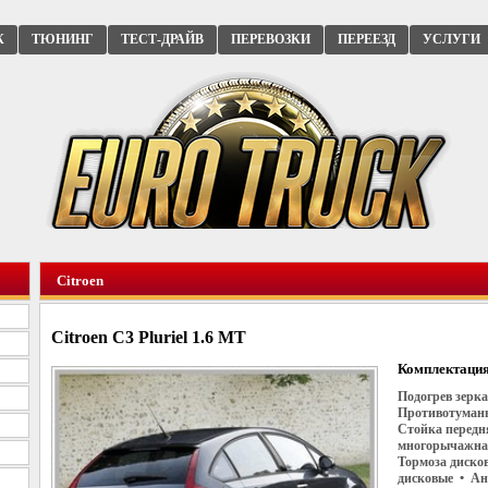
К
ТЮНИНГ
ТЕСТ-ДРАЙВ
ПЕРЕВОЗКИ
ПЕРЕЕЗД
УСЛУГИ
Citroen
Citroen C3 Pluriel 1.6 MT
Комплектация
Подогрев зерка
Противотуманы
Стойка передн
многорычажная
Тормоза диско
дисковые • Ан