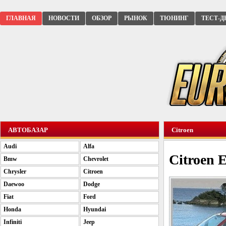
ГЛАВНАЯ
НОВОСТИ
ОБЗОР
РЫНОК
ТЮНИНГ
ТЕСТ-Д
АВТОБАЗАР
Citroen
Audi
Alfa
Citroen E
Bmw
Chevrolet
Chrysler
Citroen
Daewoo
Dodge
Fiat
Ford
Honda
Hyundai
Infiniti
Jeep