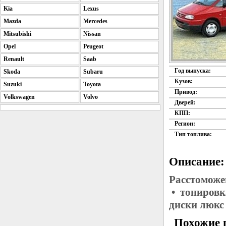
Kia
Lexus
Mazda
Mercedes
Mitsubishi
Nissan
Opel
Peugeot
Renault
Saab
Год выпуска:
Skoda
Subaru
Кузов:
Suzuki
Toyota
Привод:
Volkswagen
Volvo
Дверей:
КПП:
Регион:
Тип топлива:
Описание:
Расстоможе
• тонировк
диски люкс
Похожие 