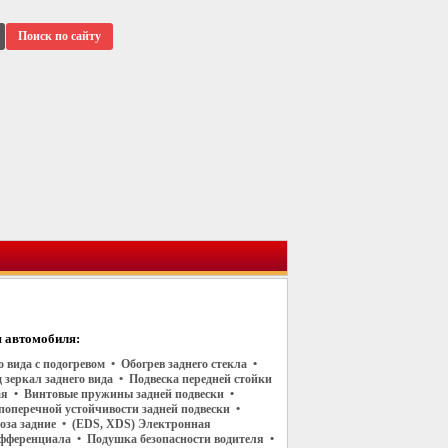
Поиск по сайту
 автомобиля:
о вида с подогревом • Обогрев заднего стекла •
зеркал заднего вида • Подвеска передней стойки
я • Винтовые пружины задней подвески •
поперечной устойчивости задней подвески •
оза задние • (EDS, XDS) Электронная
фференциала • Подушка безопасности водителя •