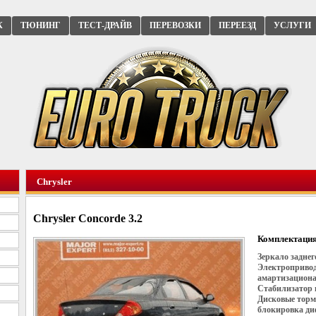
К
ТЮНИНГ
ТЕСТ-ДРАЙВ
ПЕРЕВОЗКИ
ПЕРЕЕЗД
УСЛУГИ
Chrysler
Chrysler Concorde 3.2
Комплектация
Зеркало заднег
Электропривод 
амартизациона
Стабилизатор 
Дисковые торм
блокировка ди