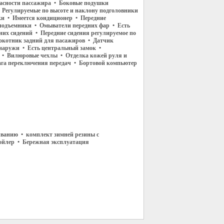
асности пассажира • Боковые подушки
• Регулируемые по высоте и наклону подголовники
ки • Имеется кондиционер • Передние
подъемники • Омыватели передних фар • Есть
них сидений • Передние сидения регулируемое по
окотник задний для пасажиров • Датчик
наружи • Есть центральный замок •
• Вилюровые чехлы • Отделка кожей руля и
га переключения передач • Бортовой компьютер
иванию • комплект зимней резины с
ойлер • Бережная эксплуатация