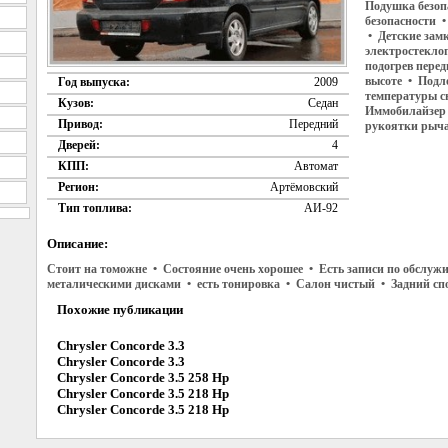
Подушка безоп
безопасности 
• Детские зам
электростекло
подогрев перед
высоте • Подл
Год выпуска:
2009
температуры с
Кузов:
Седан
Иммобилайзер 
Привод:
Передний
рукоятки рыча
Дверей:
4
КПП:
Автомат
Регион:
Артёмовский
Тип топлива:
АИ-92
Описание:
Стоит на томожне • Состояние очень хорошее • Есть записи по обслуж
металическими дисками • есть тонировка • Салон чистый • Задний сп
Похожие публикации
Chrysler Concorde 3.3
Chrysler Concorde 3.3
Chrysler Concorde 3.5 258 Hp
Chrysler Concorde 3.5 218 Hp
Chrysler Concorde 3.5 218 Hp